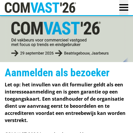
Home
Standhouders
Programma
Aanmelden als bezoeker
Aanmelden als bezoeker
Retailers
Let op: het invullen van dit formulier geldt als een
interesseaanmelding en is geen garantie op een
Over ons
toegangskaart. Een standhouder of de organisatie
dient uw aanvraag eerst te beoordelen en te
accrediteren voordat een entreebewijs kan worden
Plattegrond
verstrekt.
Locatie