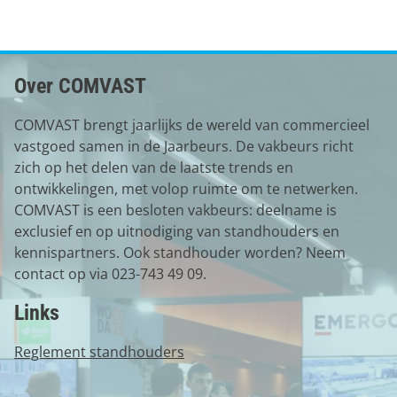
Over COMVAST
COMVAST brengt jaarlijks de wereld van commercieel
vastgoed samen in de Jaarbeurs. De vakbeurs richt
zich op het delen van de laatste trends en
ontwikkelingen, met volop ruimte om te netwerken.
COMVAST is een besloten vakbeurs: deelname is
exclusief en op uitnodiging van standhouders en
kennispartners. Ook standhouder worden? Neem
contact op via 023-743 49 09.
Links
Reglement standhouders